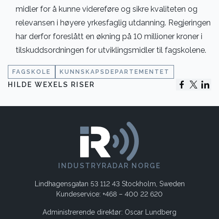
midler for å kunne videreføre og sikre kvaliteten og
relevansen i høyere yrkesfaglig utdanning. Regjeringen
har derfor foreslått en økning på 10 millioner kroner i
tilskuddsordningen for utviklingsmidler til fagskolene.
FAGSKOLE
KUNNSKAPSDEPARTEMENTET
HILDE WEXELS RISER
INDUSTRYRADAR NORGE
Lindhagensgatan 53 112 43 Stockholm, Sweden
Kundeservice: +468 – 400 22 620
Administrerende direktør: Oscar Lundberg