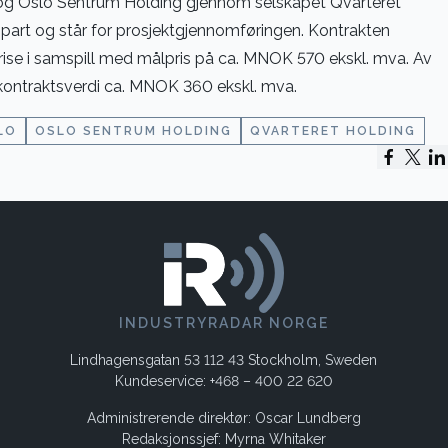
 og Oslo Sentrum Holding gjennom selskapet Qvarteret
 part og står for prosjektgjennomføringen. Kontrakten
ise i samspill med målpris på ca. MNOK 570 ekskl. mva. Av
 kontraktsverdi ca. MNOK 360 ekskl. mva.
LO
OSLO SENTRUM HOLDING
QVARTERET HOLDING
INDUSTRYRADAR NORGE
Lindhagensgatan 53 112 43 Stockholm, Sweden
Kundeservice: +468 – 400 22 620
Administrerende direktør: Oscar Lundberg
Redaksjonssjef: Myrna Whitaker