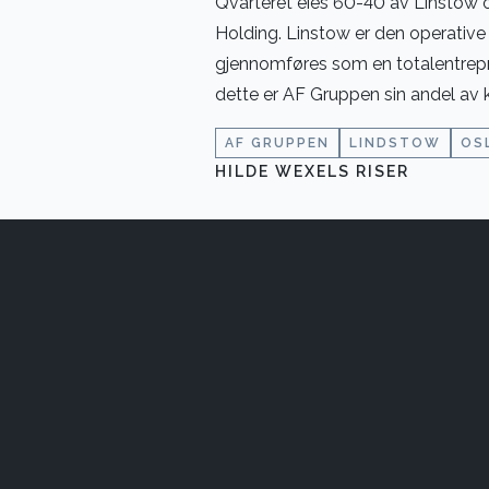
Qvarteret eies 60-40 av Linstow
Holding. Linstow er den operative
gjennomføres som en totalentrepr
dette er AF Gruppen sin andel av
AF GRUPPEN
LINDSTOW
OS
HILDE WEXELS RISER