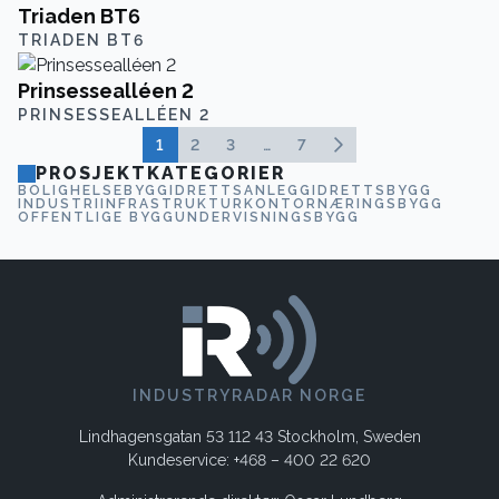
Triaden BT6
TRIADEN BT6
Prinsessealléen 2
PRINSESSEALLÉEN 2
1
2
3
…
7
PROSJEKTKATEGORIER
BOLIG
HELSEBYGG
IDRETTSANLEGG
IDRETTSBYGG
INDUSTRI
INFRASTRUKTUR
KONTOR
NÆRINGSBYGG
OFFENTLIGE BYGG
UNDERVISNINGSBYGG
INDUSTRYRADAR NORGE
Lindhagensgatan 53 112 43 Stockholm, Sweden
Kundeservice: +468 – 400 22 620