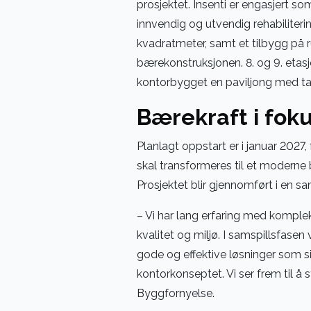
prosjektet. Insenti er engasjert s
innvendig og utvendig rehabiliter
kvadratmeter, samt et tilbygg på r
bærekonstruksjonen. 8. og 9. etasje 
kontorbygget en paviljong med takte
Bærekraft i fok
Planlagt oppstart er i januar 2027,
skal transformeres til et moderne 
Prosjektet blir gjennomført i en s
– Vi har lang erfaring med kompleks
kvalitet og miljø. I samspillsfase
gode og effektive løsninger som si
kontorkonseptet. Vi ser frem til å s
Byggfornyelse.