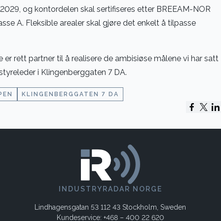
28/2029, og kontordelen skal sertifiseres etter BREEAM-NOR
e A. Fleksible arealer skal gjøre det enkelt å tilpasse
se er rett partner til å realisere de ambisiøse målene vi har satt
 styreleder i Klingenberggaten 7 DA.
PEN
KLINGENBERGGATEN 7 DA
INDUSTRYRADAR NORGE
Lindhagensgatan 53 112 43 Stockholm, Sweden
Kundeservice: +468 – 400 22 620