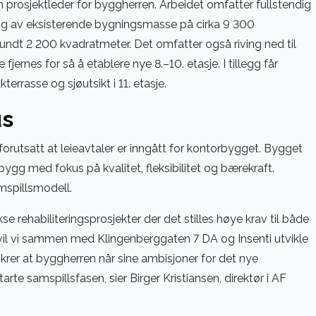
om prosjektleder for byggherren. Arbeidet omfatter fullstendig
ing av eksisterende bygningsmasse på cirka 9 300
undt 2 200 kvadratmeter. Det omfatter også riving ned til
fjernes for så å etablere nye 8.–10. etasje. I tillegg får
rrasse og sjøutsikt i 11. etasje.
us
 forutsatt at leieavtaler er inngått for kontorbygget. Bygget
bygg med fokus på kvalitet, fleksibilitet og bærekraft.
amspillsmodell.
e rehabiliteringsprosjekter der det stilles høye krav til både
n vil vi sammen med Klingenberggaten 7 DA og Insenti utvikle
krer at byggherren når sine ambisjoner for det nye
tarte samspillsfasen, sier Birger Kristiansen, direktør i AF