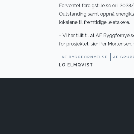
Forventet ferdigstillelse er i 20
Outstanding samt oppnå energiklass
lokalene til fremtidige leietakere.
– Vi har tillit til at AF Byggfornyel
for prosjektet, sier Per Mortensen,
AF BYGGFORNYELSE
AF GRUP
LO ELMQVIST