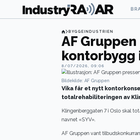
BR
BYGGEINDUSTRIEN
AF Gruppen 
kontorbygg 
8/07/2026, 09:06
Bildekilde: AF Gruppen
Vika får et nytt kontorkons
totalrehabiliteringen av Kl
Klingenberggaten 7 i Oslo skal tota
navnet «SYV».
AF Gruppen vant tilbudskonkurran