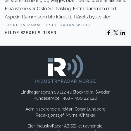
all stars-turnering og velges blant de tidligere finalistene.
Finalistene var Oslo S Utvikling, Entra dammen med
Aspelin Ramm som ble kåret til Tiårets byutvikler!
ASPELIN RAMM
OSLO URBAN WEEEK
HILDE WEXELS RISER
INDUSTRYRADAR NORGE
Lindhagensgatan 53 112 43 Stockholm, Sweden
Kundeservice: +468 – 400 22 620
Administrerende direktør: Oscar Lundberg
Redaksjonssjef: Myrna Whitaker
Eier: IndustryRadar AB(SE), et uavhengig,