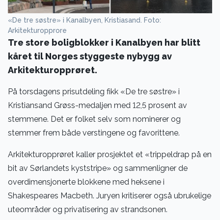
«De tre søstre» i Kanalbyen, Kristiasand. Foto:
Arkitekturopprore
Tre store boligblokker i Kanalbyen har blitt
kåret til Norges styggeste nybygg av
Arkitekturopprøret.
På torsdagens prisutdeling fikk «De tre søstre» i
Kristiansand Grøss-medaljen med 12,5 prosent av
stemmene. Det er folket selv som nominerer og
stemmer frem både verstingene og favorittene.
Arkitekturopprøret kaller prosjektet et «trippeldrap på en
bit av Sørlandets kyststripe» og sammenligner de
overdimensjonerte blokkene med heksene i
Shakespeares Macbeth. Juryen kritiserer også ubrukelige
uteområder og privatisering av strandsonen.