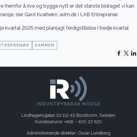
e fremfor å rive og bygge nytt er det største bidraget vi kan
 bransje, sier Gard Kvalheim, adm.dir. i LAB Entreprenør.
je kvartal 2025 med planlagt ferdigstillelse i tredje kvartal
NTREPRENØR
SAMMEN
INDUSTRYRADAR NORGE
Lindhagensgatan 53 112 43 Stockholm, Sweden
Kundeservice: +468 – 400 22 620
Administrerende direktør: Oscar Lundberg