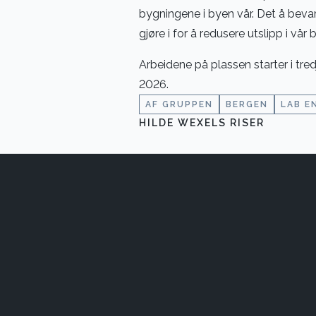
bygningene i byen vår. Det å bevar
gjøre i for å redusere utslipp i vår
Arbeidene på plassen starter i tred
2026.
AF GRUPPEN
BERGEN
LAB E
HILDE WEXELS RISER