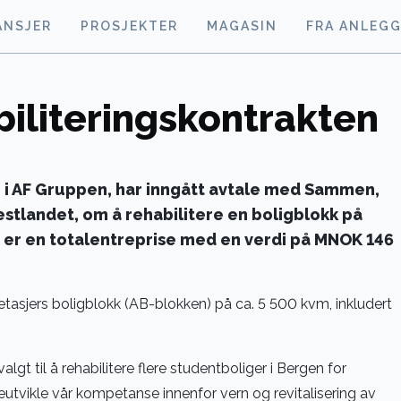
ANSJER
PROSJEKTER
MAGASIN
FRA ANLEG
biliteringskontrakten
p i AF Gruppen, har inngått avtale med Sammen,
tlandet, om å rehabilitere en boligblokk på
n er en totalentreprise med en verdi på MNOK 146
etasjers boligblokk (AB-blokken) på ca. 5 500 kvm, inkludert
valgt til å rehabilitere flere studentboliger i Bergen for
tvikle vår kompetanse innenfor vern og revitalisering av