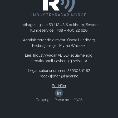
INDUSTRYRADAR NORGE
Lindhagensgatan 53 112 43 Stockholm, Sweden
Kundeservice: +468 – 400 22 620
Administrerende direktør: Oscar Lundberg
Redaksjonssjef: Myrna Whitaker
Eier: IndustryRadar AB(SE), et uavhengig,
(redaksjonelt uavhengig selskap)
Organisationsnummer: 559303-9182
redaksjonen@iradar.no
Bedrifter
Copyright iRadar.no – 2026