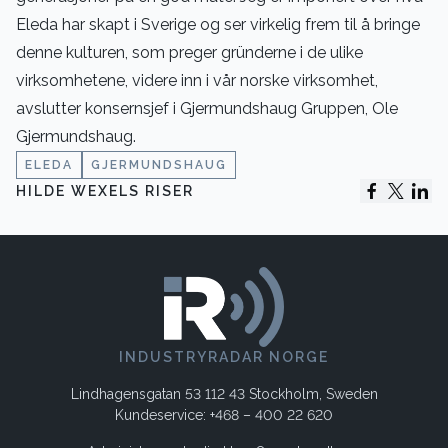
Eleda har skapt i Sverige og ser virkelig frem til å bringe
denne kulturen, som preger gründerne i de ulike
virksomhetene, videre inn i vår norske virksomhet,
avslutter konsernsjef i Gjermundshaug Gruppen, Ole
Gjermundshaug.
ELEDA
GJERMUNDSHAUG
HILDE WEXELS RISER
INDUSTRYRADAR NORGE
Lindhagensgatan 53 112 43 Stockholm, Sweden
Kundeservice: +468 – 400 22 620