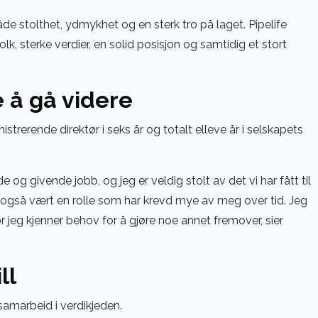
åde stolthet, ydmykhet og en sterk tro på laget. Pipelife
k, sterke verdier, en solid posisjon og samtidig et stort
 å gå videre
rerende direktør i seks år og totalt elleve år i selskapets
 og givende jobb, og jeg er veldig stolt av det vi har fått til
også vært en rolle som har krevd mye av meg over tid. Jeg
r jeg kjenner behov for å gjøre noe annet fremover, sier
ll
samarbeid i verdikjeden.