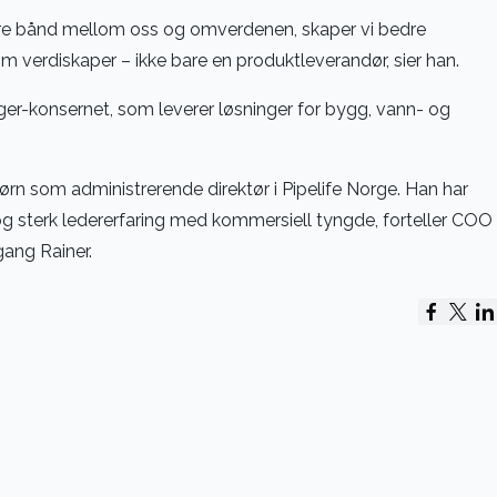
tere bånd mellom oss og omverdenen, skaper vi bedre
om verdiskaper – ikke bare en produktleverandør, sier han.
ger-konsernet, som leverer løsninger for bygg, vann- og
Jørn som administrerende direktør i Pipelife Norge. Han har
og sterk ledererfaring med kommersiell tyngde, forteller COO
gang Rainer.