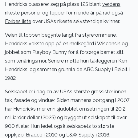
Hendricks plasserer seg på plass 125 blant
verdens
rikeste
personer og topper for niende år på rad også
Forbes liste
over USAs rikeste selvstendige kvinner.
Veien til toppen begynte langt fra styrerommene.
Hendricks vokste opp på en melkegård i Wisconsin og
jobbet som Playboy Bunny for å forsørge barnet sitt
som tenåringsmor. Senere møtte hun takleggeren Ken
Hendricks, og sammen grunnla de ABC Supply i Beloit i
1982.
Selskapet er i dag en av USAs største grossister innen
tak, fasade og vinduer. Siden mannens bortgang i 2007
har Hendricks mer enn sjudoblet omsetningen til 20,2
milliarder dollar (2025) og bygget ut selskapet til over
900 filialer. Hun ledet også selskapets to største
oppkjøp, Bradco i 2010 og L&W Supply i 2016.