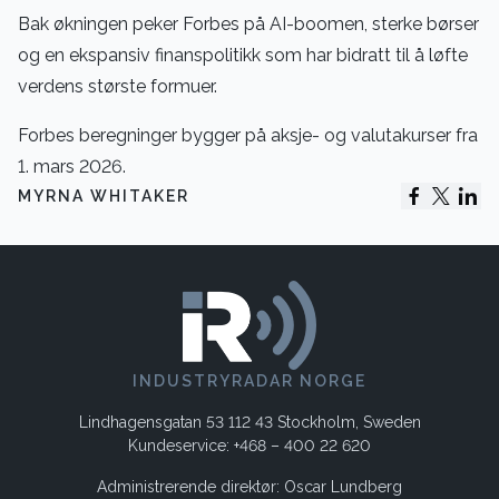
Bak økningen peker Forbes på AI-boomen, sterke børser
og en ekspansiv finanspolitikk som har bidratt til å løfte
verdens største formuer.
Forbes beregninger bygger på aksje- og valutakurser fra
1. mars 2026.
MYRNA WHITAKER
INDUSTRYRADAR NORGE
Lindhagensgatan 53 112 43 Stockholm, Sweden
Kundeservice: +468 – 400 22 620
Administrerende direktør: Oscar Lundberg