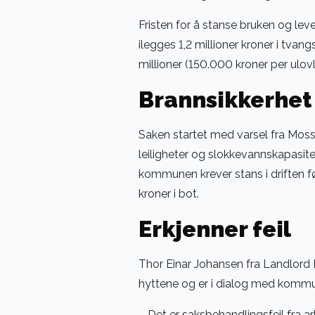
Fristen for å stanse bruken og lev
ilegges 1,2 millioner kroner i tvan
millioner (150.000 kroner per ulovl
Brannsikkerhet 
Saken startet med varsel fra Moss
leiligheter og slokkevannskapasite
kommunen krever stans i driften før
kroner i bot.
Erkjenner feil
Thor Einar Johansen fra Landlord 
hyttene og er i dialog med komm
– Det er saksbehandlingsfeil fra a