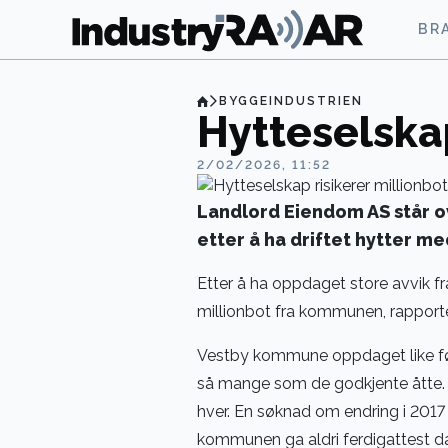
BR
BYGGEINDUSTRIEN
Hytteselskap
2/02/2026, 11:52
Landlord Eiendom AS står 
etter å ha driftet hytter m
Etter å ha oppdaget store avvik fr
millionbot fra kommunen, rapport
Vestby kommune oppdaget like før j
så mange som de godkjente åtte. H
hver. En søknad om endring i 2017
kommunen ga aldri ferdigattest da