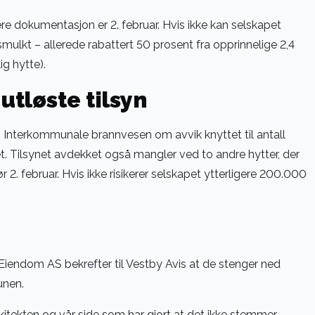
ere dokumentasjon er 2. februar. Hvis ikke kan selskapet
gsmulkt – allerede rabattert 50 prosent fra opprinnelige 2,4
ig hytte).
utløste tilsyn
 Interkommunale brannvesen om avvik knyttet til antall
t. Tilsynet avdekket også mangler ved to andre hytter, der
 2. februar. Hvis ikke risikerer selskapet ytterligere 200.000
Eiendom AS bekrefter til Vestby Avis at de stenger ned
unen.
rkitekten og vår side som har gjort at det ikke stemmer