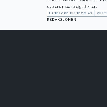
overens med ferdigattesten.
LANDLORD EIENDOM AS
VEST
REDAKSJONEN