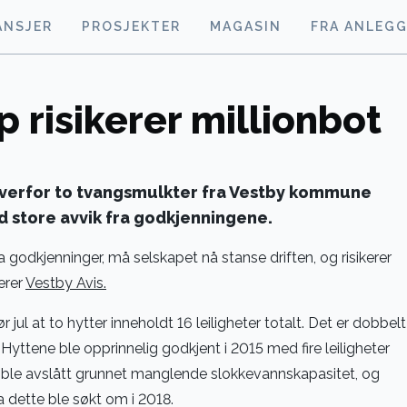
ANSJER
PROSJEKTER
MAGASIN
FRA ANLEG
 risikerer millionbot
overfor to tvangsmulkter fra Vestby kommune
ed store avvik fra godkjenningene.
a godkjenninger, må selskapet nå stanse driften, og risikerer
erer
Vestby Avis.
ul at to hytter inneholdt 16 leiligheter totalt. Det er dobbelt
yttene ble opprinnelig godkjent i 2015 med fire leiligheter
 ble avslått grunnet manglende slokkevannskapasitet, og
 dette ble søkt om i 2018.