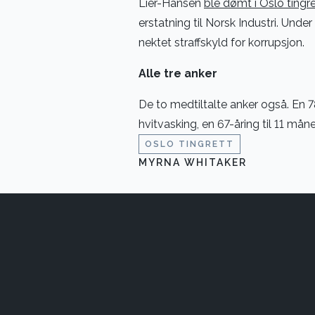
Lier-Hansen
ble dømt i Oslo tingre
erstatning til Norsk Industri. Und
nektet straffskyld for korrupsjon.
Alle tre anker
De to medtiltalte anker også. En 7
hvitvasking, en 67-åring til 11 må
OSLO TINGRETT
MYRNA WHITAKER