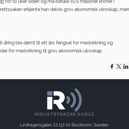
tt
for to uker siden og må betale 10,5 millioner kroner i
er rettssaken erkjente han delvis grov økonomisk utroskap, me
8-åring ble dømt til ett års fengsel for medvirkning og
neder for medvirkning til grov økonomisk utroskap.
INDUSTRYRADAR NORGE
Lindhagensgatan 53 112 43 Stockholm, Sweden