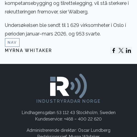
kompetansebygging og tilrettelegging, vil stå sterkere i
rekrutteringen fremover, sier Walberg.
Undersøkelsen ble sendt til 1 629 virksomheter i Oslo i
perioden januar–mars 2026, og 953 svarte.
NAV
MYRNA WHITAKER
INDUSTRYRADAR NORGE
Lindhagensgatan 53 112 43 Stockholm, Sweden
Kundeservice: +468 – 400 22 620
Administrerende direktør: Oscar Lundberg
Redaksjonssjef: Myrna Whitaker