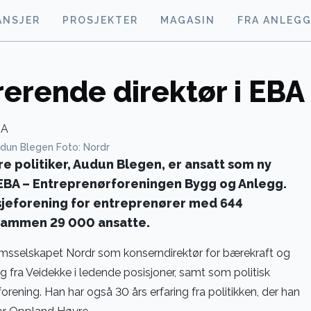
ANSJER
PROSJEKTER
MAGASIN
FRA ANLEG
erende direktør i EBA
udun Blegen Foto: Nordr
re politiker, Audun Blegen, er ansatt som ny
 EBA – Entreprenørforeningen Bygg og Anlegg.
sjeforening for entreprenører med 644
sammen 29 000 ansatte.
sselskapet Nordr som konserndirektør for bærekraft og
ng fra Veidekke i ledende posisjoner, samt som politisk
ening. Han har også 30 års erfaring fra politikken, der han