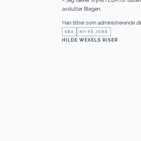
– Jeg takker styret i EBA for tilli
avslutter Blegen.
Han tiltrer som administrerende di
EBA
NY PÅ JOBB
HILDE WEXELS RISER