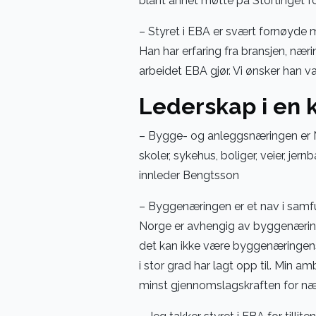
blant annet møtte på Stortinget 
– Styret i EBA er svært fornøyde m
Han har erfaring fra bransjen, næri
arbeidet EBA gjør. Vi ønsker han 
Lederskap i en 
– Bygge- og anleggsnæringen er 
skoler, sykehus, boliger, veier, je
innleder Bengtsson
– Byggenæringen er et nav i samfun
Norge er avhengig av byggenæringe
det kan ikke være byggenæringens
i stor grad har lagt opp til. Min am
minst gjennomslagskraften for nær