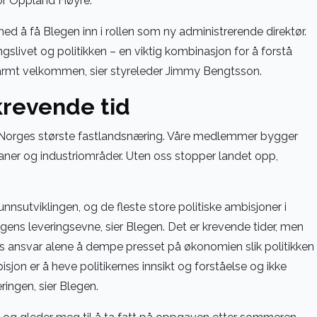
for Oppland Høyre.
ed å få Blegen inn i rollen som ny administrerende direktør.
ngslivet og politikken – en viktig kombinasjon for å forstå
varmt velkommen, sier styreleder Jimmy Bengtsson.
krevende tid
Norges største fastlandsnæring. Våre medlemmer bygger
rnbaner og industriområder. Uten oss stopper landet opp,
nsutviklingen, og de fleste store politiske ambisjoner i
ns leveringsevne, sier Blegen. Det er krevende tider, men
 ansvar alene å dempe presset på økonomien slik politikken
bisjon er å heve politikernes innsikt og forståelse og ikke
ingen, sier Blegen.