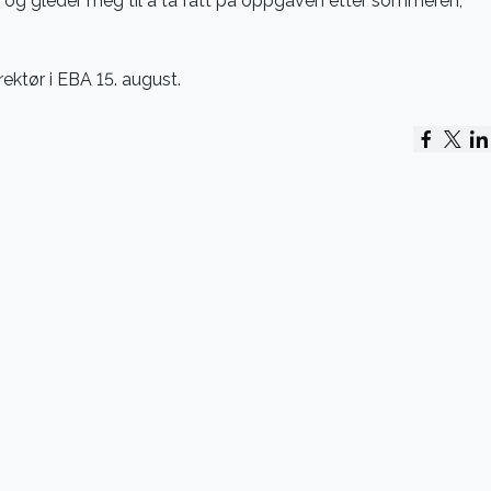
ten og gleder meg til å ta fatt på oppgaven etter sommeren,
rektør i EBA 15. august.