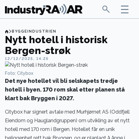
BYGGEINDUSTRIEN
Nytt hotell i historisk
Bergen-strøk
12/12/2025, 14:25
Foto: Citybox
Det nye hotellet vil bli selskapets tredje
hotell i byen. 170 rom skal etter planen stå
klart bak Bryggen i 2027.
Citybox har signert avtale
med Murhjørnet AS (Oddfjell
Eiendom og Hauglandgruppen) om utvikling av et nytt
hotell med 170 rom i Bergen. Hotellet får en unik
beliggenhet rett bak Bryggen, og er planlagt å åpne i