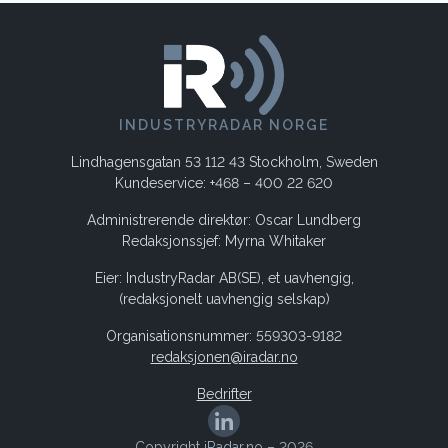
INDUSTRYRADAR NORGE
Lindhagensgatan 53 112 43 Stockholm, Sweden
Kundeservice: +468 – 400 22 620
Administrerende direktør: Oscar Lundberg
Redaksjonssjef: Myrna Whitaker
Eier: IndustryRadar AB(SE), et uavhengig,
(redaksjonelt uavhengig selskap)
Organisationsnummer: 559303-9182
redaksjonen@iradar.no
Bedrifter
Copyright iRadar.no – 2026