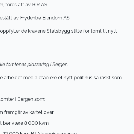
m, foreslått av BIR AS
oreslått av Frydenbø Eiendom AS
ppfyller de kravene Statsbygg stilte for tomt til nytt
le tomtenes plassering i Bergen.
re arbeidet med å etablere et nytt politihus så raskt som
 tomter i Bergen som:
m fremgår av kartet over
st bør være 8 000 kvm
 ca. 22 000 kvm BTA bygningsmasse