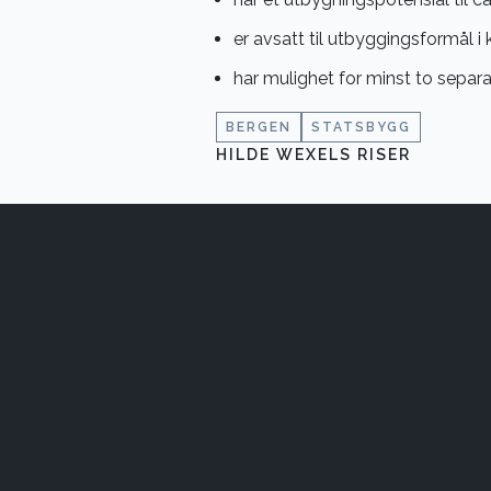
er avsatt til utbyggingsformål
har mulighet for minst to separ
BERGEN
STATSBYGG
HILDE WEXELS RISER