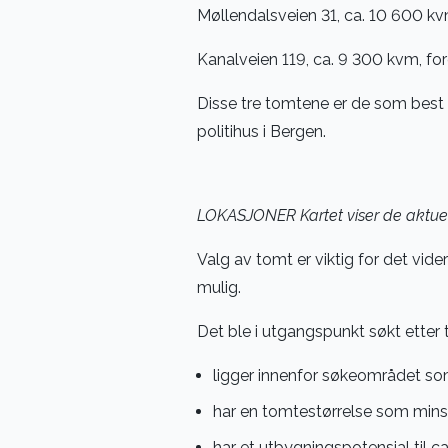
Møllendalsveien 31, ca. 10 600 kv
Kanalveien 119, ca. 9 300 kvm, f
Disse tre tomtene er de som best o
politihus i Bergen.
LOKASJONER Kartet viser de aktuel
Valg av tomt er viktig for det vide
mulig.
Det ble i utgangspunkt søkt etter
ligger innenfor søkeområdet so
har en tomtestørrelse som min
har et utbygningspotensial til