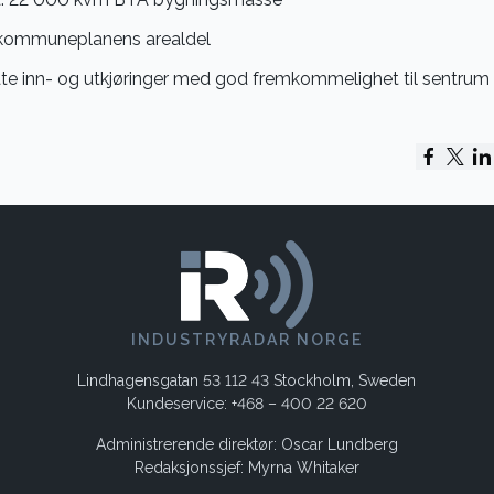
 i kommuneplanens arealdel
ate inn- og utkjøringer med god fremkommelighet til sentrum
INDUSTRYRADAR NORGE
Lindhagensgatan 53 112 43 Stockholm, Sweden
Kundeservice: +468 – 400 22 620
Administrerende direktør: Oscar Lundberg
Redaksjonssjef: Myrna Whitaker