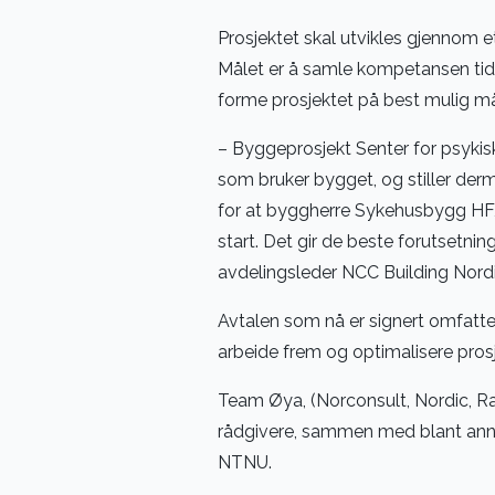
Prosjektet skal utvikles gjennom
Målet er å samle kompetansen tidl
forme prosjektet på best mulig må
– Byggeprosjekt Senter for psykisk 
som bruker bygget, og stiller derm
for at byggherre Sykehusbygg HF,
start. Det gir de beste forutsetnin
avdelingsleder NCC Building Nordi
Avtalen som nå er signert omfatter
arbeide frem og optimalisere prosj
Team Øya, (Norconsult, Nordic, Rat
rådgivere, sammen med blant ann
NTNU.