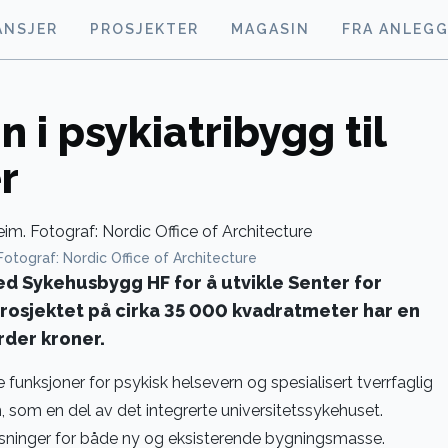
ANSJER
PROSJEKTER
MAGASIN
FRA ANLEG
n i psykiatribygg til
r
otograf: Nordic Office of Architecture
ed Sykehusbygg HF for å utvikle Senter for
Prosjektet på cirka 35 000 kvadratmeter har en
rder kroner.
 funksjoner for psykisk helsevern og spesialisert tverrfaglig
 som en del av det integrerte universitetssykehuset.
løsninger for både ny og eksisterende bygningsmasse.