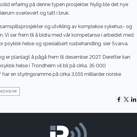
olid erfaring på denne typen prosjekter. Nylig ble det nye
Bærum overlevert og tatt i bruk.
samspillsprosjekter og utvikling av komplekse sykehus- og
 Vi ser frem til å bidra med vår kompetanse i arbeidet med
for psykisk helse og spesialisert rusbehandling, sier Svarva.
 og er planlagt å pågå frem til desember 2027. Deretter kan
sykisk helse i Trondheim vil bli på cirka. 35 000
ar en styringsramme på cirka 3,555 milliarder norske
NDHEIM