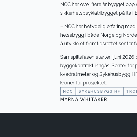
NCC har over flere år bygget opp s
sikkerhetspsykiatribygget på Ila i 
– NCC har betydelig erfaring med 
helsebygg i både Norge og Norden.
å utvikle et fremtidsrettet senter 
Samspillsfasen starter i juni 2026
byggekontrakt inngås. Senter for p
kvadratmeter og Sykehusbygg HF h
kroner for prosjektet.
NCC
SYKEHUSBYGG HF
TRO
MYRNA WHITAKER