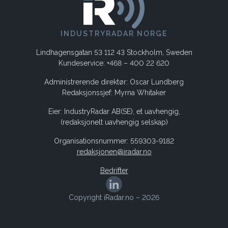
INDUSTRYRADAR NORGE
Lindhagensgatan 53 112 43 Stockholm, Sweden
Kundeservice: +468 – 400 22 620
Administrerende direktør: Oscar Lundberg
Redaksjonssjef: Myrna Whitaker
Eier: IndustryRadar AB(SE), et uavhengig,
(redaksjonelt uavhengig selskap)
Organisationsnummer: 559303-9182
redaksjonen@iradar.no
Bedrifter
Copyright iRadar.no – 2026