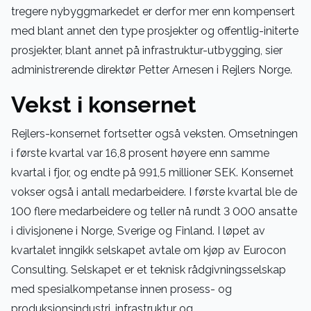
tregere nybyggmarkedet er derfor mer enn kompensert
med blant annet den type prosjekter og offentlig-initerte
prosjekter, blant annet på infrastruktur-utbygging, sier
administrerende direktør Petter Arnesen i Rejlers Norge.
Vekst i konsernet
Rejlers-konsernet fortsetter også veksten. Omsetningen
i første kvartal var 16,8 prosent høyere enn samme
kvartal i fjor, og endte på 991,5 millioner SEK. Konsernet
vokser også i antall medarbeidere. I første kvartal ble de
100 flere medarbeidere og teller nå rundt 3 000 ansatte
i divisjonene i Norge, Sverige og Finland. I løpet av
kvartalet inngikk selskapet avtale om kjøp av Eurocon
Consulting. Selskapet er et teknisk rådgivningsselskap
med spesialkompetanse innen prosess- og
produksjonsindustri, infrastruktur og