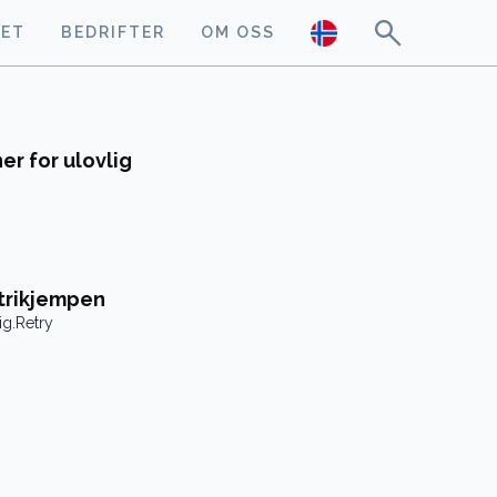
GET
BEDRIFTER
OM OSS
er for ulovlig
.
trikjempen
ig.Retry