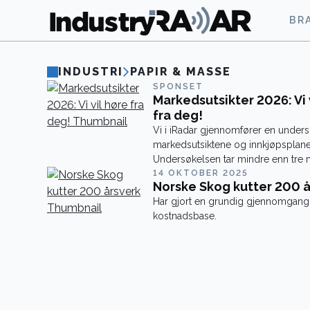
BR
INDUSTRI
PAPIR & MASSE
SPONSET
Markedsutsikter 2026: Vi 
fra deg!
Vi i iRadar gjennomfører en under
markedsutsiktene og innkjøpsplane
Undersøkelsen tar mindre enn tre m
svare på.
14 OKTOBER 2025
Norske Skog kutter 200 å
Har gjort en grundig gjennomgang 
kostnadsbase.