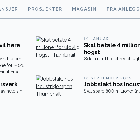
ANSJER
PROSJEKTER
MAGASIN
FRA ANLEG
19 JANUAR
vil høre
Skal betale 4 million
hogst
søkelse om
Ødela reir til totalfredet fugl
ne for 2026.
inutter å
18 SEPTEMBER 2025
rsverk
Jobbslakt hos indus
av hele sin
Skal spare 800 millioner årl