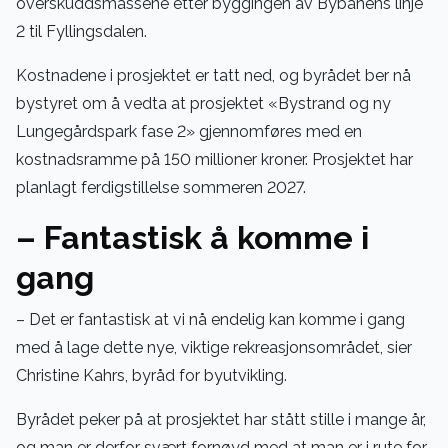
overskuddsmassene etter byggingen av Bybanens linje
2 til Fyllingsdalen.
Kostnadene i prosjektet er tatt ned, og byrådet ber nå
bystyret om å vedta at prosjektet «Bystrand og ny
Lungegårdspark fase 2» gjennomføres med en
kostnadsramme på 150 millioner kroner. Prosjektet har
planlagt ferdigstillelse sommeren 2027.
– Fantastisk å komme i
gang
– Det er fantastisk at vi nå endelig kan komme i gang
med å lage dette nye, viktige rekreasjonsområdet, sier
Christine Kahrs, byråd for byutvikling.
Byrådet peker på at prosjektet har stått stille i mange år,
og man er derfor svært fornøyd med at man er i rute for