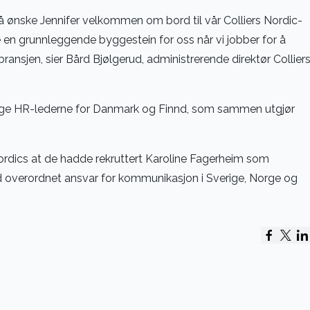
 å ønske Jennifer velkommen om bord til vår Colliers Nordic-
 en grunnleggende byggestein for oss når vi jobber for å
ransjen, sier Bård Bjølgerud, administrerende direktør Collier
lige HR-lederne for Danmark og Finnd, som sammen utgjør
Nordics at de hadde rekruttert Karoline Fagerheim som
overordnet ansvar for kommunikasjon i Sverige, Norge og