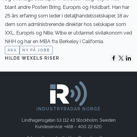
blant andre Posten Bring, Europris og Holdbart. Han har
25 års erfaring som leder i detaljhandelsselskaper, 18 av
dem som administrerende direktør hos selskaper som
XXL, Europris og Nille. Wibe er utdannet siviløkonom ved
NHH og har en MBA fra Berkeley i California.
AKA
NY PÅ JOBB
HILDE WEXELS RISER
INDUSTRYRADAR NORGE
Lindhagensgatan 53 112 43 Stockholm, Sweden
Kundeservice: +468 – 400 22 620