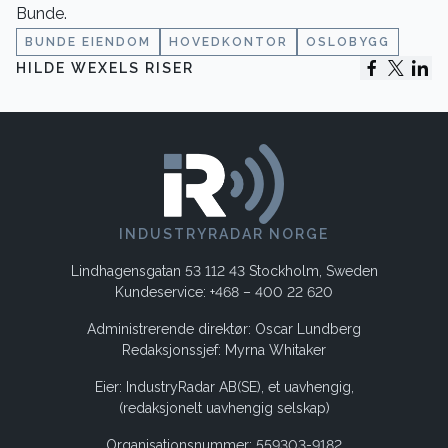
Bunde.
BUNDE EIENDOM
HOVEDKONTOR
OSLOBYGG
HILDE WEXELS RISER
INDUSTRYRADAR NORGE
Lindhagensgatan 53 112 43 Stockholm, Sweden
Kundeservice: +468 – 400 22 620
Administrerende direktør: Oscar Lundberg
Redaksjonssjef: Myrna Whitaker
Eier: IndustryRadar AB(SE), et uavhengig,
(redaksjonelt uavhengig selskap)
Organisationsnummer: 559303-9182