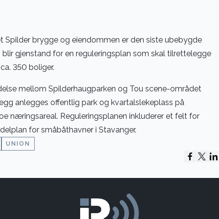
vnet Spilder brygge og eiendommen er den siste ubebygde
lir gjenstand for en reguleringsplan som skal tilrettelegge
ca. 350 boliger.
indelse mellom Spilderhaugparken og Tou scene-området
legg anlegges offentlig park og kvartalslekeplass på
e næringsareal. Reguleringsplanen inkluderer et felt for
elplan for småbåthavner i Stavanger.
UNION