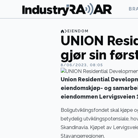
BR
EIENDOM
UNION Resi
gjør sin førs
8/06/2023, 08:05
Union Residential Developm
eiendomskjøp- og samarbei
eiendommen Lervigsveien 14
Boligutviklingsfondet skal kjøpe 
betydelig utviklingspotensiale, hov
Skandinavia. Kjøpet av Lervigsveie
Stavangerregionen.