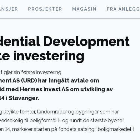
ANSJER
PROSJEKTER
MAGASIN
FRA ANLEG
dential Development
te investering
ent AS (URD) har inngått avtale om
d med Hermes Invest AS om utvikling av
 i Stavanger.
og utvikle tomter, landområder og bygninger som har
edsakelig til boligformål i- og rundt de største byene i
n 14, markerer starten på fondets satsing i boligmarkedet i