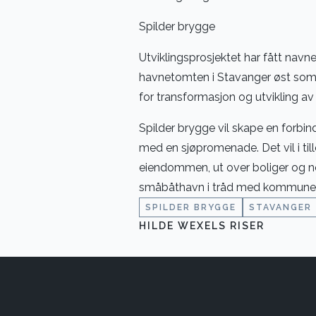
Spilder brygge
Utviklingsprosjektet har fått na
havnetomten i Stavanger øst som b
for transformasjon og utvikling av 
Spilder brygge vil skape en forb
med en sjøpromenade. Det vil i til
eiendommen, ut over boliger og no
småbåthavn i tråd med kommuned
SPILDER BRYGGE
STAVANGER
HILDE WEXELS RISER