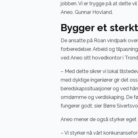
jobben. Vi er trygge på at dette vil
Aneo, Gunnar Hovland.
Bygger et sterkt
De ansatte på Roan vindpark overto
forberedelser. Arbeid og tilpasnin
ved Aneo sitt hovedkontor i Tron
– Med dette sikrer vi lokal tilst
med dyktige ingeniører gir det oss
beredskapssituasjoner og ved håndte
omdømme og verdiskaping. De første
fungerer godt, sier Børre Sivertsvol
Aneo mener de også styrker eget k
– Vi styrker nå vårt konkurransefor