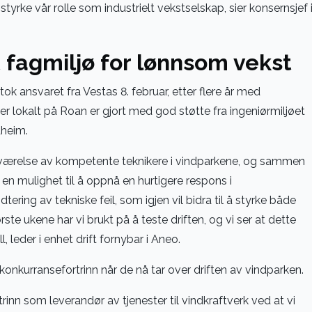
 styrke vår rolle som industrielt vekstselskap, sier konsernsjef 
 fagmiljø for lønnsom vekst
k ansvaret fra Vestas 8. februar, etter flere år med
ger lokalt på Roan er gjort med god støtte fra ingeniørmiljøet
dheim.
edeværelse av kompetente teknikere i vindparkene, og sammen
 en mulighet til å oppnå en hurtigere respons i
ring av tekniske feil, som igjen vil bidra til å styrke både
 ukene har vi brukt på å teste driften, og vi ser at dette
l, leder i enhet drift fornybar i Aneo.
onkurransefortrinn når de nå tar over driften av vindparken.
trinn som leverandør av tjenester til vindkraftverk ved at vi