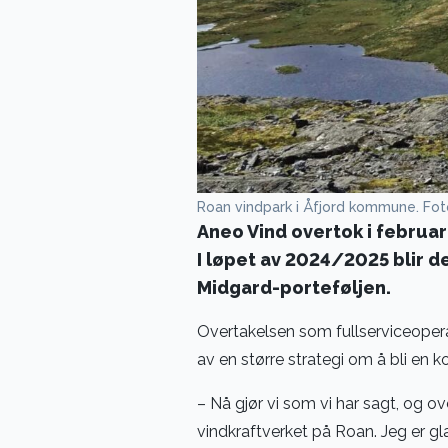
Roan vindpark i Åfjord kommune. Fot
Aneo Vind overtok i februar
I løpet av 2024/2025 blir de
Midgard-porteføljen.
Overtakelsen som fullserviceoper
av en større strategi om å bli en k
– Nå gjør vi som vi har sagt, og ove
vindkraftverket på Roan. Jeg er glad