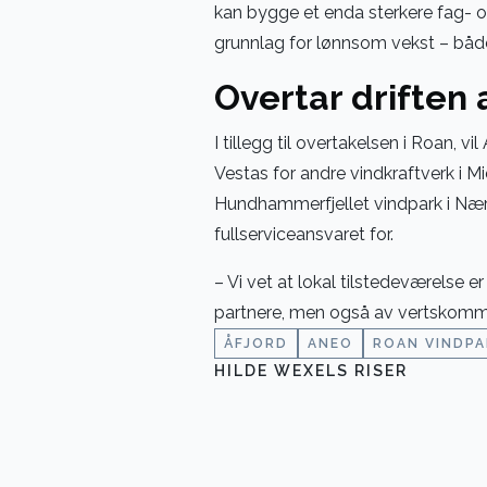
kan bygge et enda sterkere fag- og
grunnlag for lønnsom vekst – både 
Overtar driften 
I tillegg til overtakelsen i Roan, 
Vestas for andre vindkraftverk i M
Hundhammerfjellet vindpark i Nær
fullserviceansvaret for.
– Vi vet at lokal tilstedeværelse er
partnere, men også av vertskommu
ÅFJORD
ANEO
ROAN VINDPA
HILDE WEXELS RISER