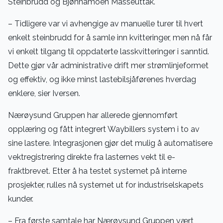
Steinbrudd og Bjønnamoen Masseuttak.
– Tidligere var vi avhengige av manuelle turer til hvert
enkelt steinbrudd for å samle inn kvitteringer, men nå får
vi enkelt tilgang til oppdaterte lasskvitteringer i sanntid.
Dette gjør vår administrative drift mer strømlinjeformet
og effektiv, og ikke minst lastebilsjåførenes hverdag
enklere, sier Iversen.
Nærøysund Gruppen har allerede gjennomført
opplæring og fått integrert Waybillers system i to av
sine lastere. Integrasjonen gjør det mulig å automatisere
vektregistrering direkte fra lasternes vekt til e-
fraktbrevet. Etter å ha testet systemet på interne
prosjekter, rulles nå systemet ut for industriselskapets
kunder.
– Fra første samtale har Nærøysund Gruppen vært