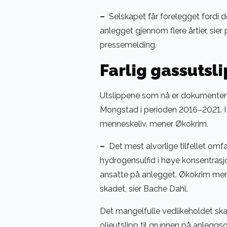
–
Selskapet får forelegget fordi de 
anlegget gjennom flere årtier, sier
pressemelding.
Farlig gassutsli
Utslippene som nå er dokumentert i
Mongstad i perioden 2016–2021. I 
menneskeliv, mener Økokrim.
–
Det mest alvorlige tilfellet omf
hydrogensulfid i høye konsentrasjon
ansatte på anlegget. Økokrim mener
skadet, sier Bache Dahl.
Det mangelfulle vedlikeholdet skal 
oljeutslipp til grunnen på anleggsom