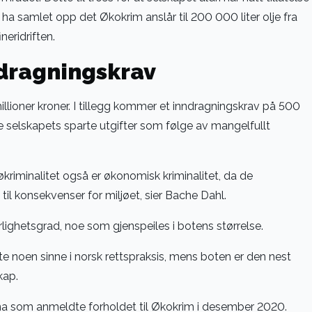
lv ha samlet opp det Økokrim anslår til 200 000 liter olje fra
neridriften.
dragningskrav
millioner kroner. I tillegg kommer et inndragningskrav på 500
ere selskapets sparte utgifter som følge av mangelfullt
kriminalitet også er økonomisk kriminalitet, da de
il konsekvenser for miljøet, sier Bache Dahl.
lighetsgrad, noe som gjenspeiles i botens størrelse.
e noen sinne i norsk rettspraksis, mens boten er den nest
kap.
ona som anmeldte forholdet til Økokrim i desember 2020.