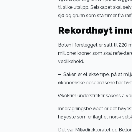
til slike utslipp. Selskapet skal se
sjø og grunn som stammer fra raffi
Rekordhøyt inn
Boten i forelegget er satt til 220 
millioner kroner, som skal reflekt
vedlikehold.
–
Saken er et eksempel på at miljø
økonomiske besparelsene har ført t
Økokrim understreker sakens alvor
Inndragningsbeløpet er det høyest
høyeste som er ilagt et norsk sels
Det var Miljødirektoratet og Bell