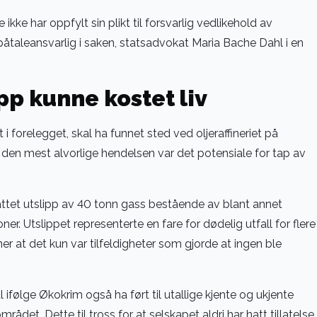
ikke har oppfylt sin plikt til forsvarlig vedlikehold av
 påtaleansvarlig i saken, statsadvokat Maria Bache Dahl i en
pp kunne kostet liv
 forelegget, skal ha funnet sted ved oljeraffineriet på
den mest alvorlige hendelsen var det potensiale for tap av
attet utslipp av 40 tonn gass bestående av blant annet
er. Utslippet representerte en fare for dødelig utfall for flere
 at det kun var tilfeldigheter som gjorde at ingen ble
ifølge Økokrim også ha ført til utallige kjente og ukjente
rådet. Dette til tross for at selskapet aldri har hatt tillatelse