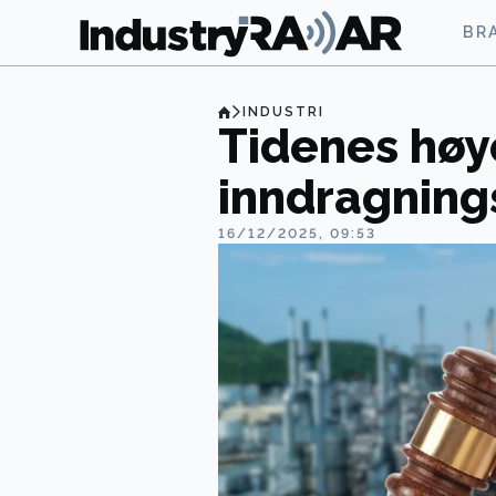
BR
INDUSTRI
Tidenes høy
inndragning
16/12/2025, 09:53