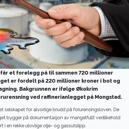
får et forelegg på til sammen 720 millioner
get er fordelt på 220 millioner kroner i bot og
ragning. Bakgrunnen er ifølge Økokrim
rurensning ved raffinerianlegget på Mongstad.
et selskapet for alvorlige brudd på forurensingsloven. De
get bygger på dokumentasjon av mangelfullt vedlikehold
ert i en rekke ulovlige olje- og gassutslipp.