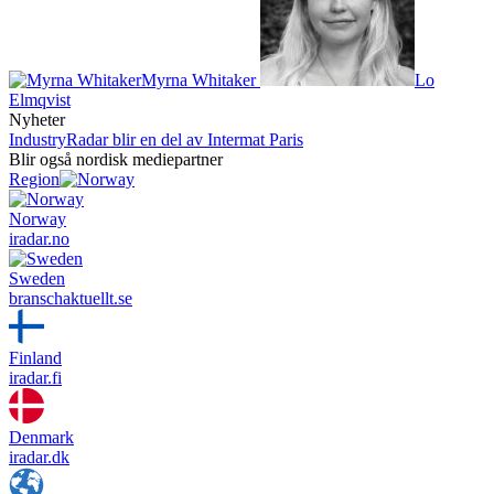
Myrna Whitaker
Lo
Elmqvist
Nyheter
IndustryRadar blir en del av Intermat Paris
Blir også nordisk mediepartner
Region
Norway
iradar.no
Sweden
branschaktuellt.se
Finland
iradar.fi
Denmark
iradar.dk