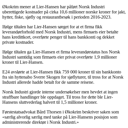
Økokrim mener at Lier-Hansen har påført Norsk Industri
uberettigede kostnader på cirka 10,6 millioner norske kroner for jakt,
hytter, fiske, sjøfly og restaurantbesøk i perioden 2016-2023.
Ifølge tiltalen har Lier-Hansen sørget for at et firma fikk
leverandørforhold med Norsk Industri, mens firmaets eier betalte
hans kredittkort, overførte penger til hans bankkonti og dekket
private kostnader.
Ifølge tiltalen ga Lier-Hansen et firma leverandørstatus hos Norsk
Industri samtidig som firmaets eier privat overførte 1,9 millioner
kroner til Lier-Hansen.
E24 avslørte at Lier-Hansen fikk 759 000 kroner til sin bankkonto
fra sin hyttenabo Sverre Skogen for sjøflyturer, til tross for at Norsk
Industri allerede hadde betalt for de samme reisene.
Norsk Industri gjorde interne undersøkelser men hevdet at ingen
straffbare handlinger ble oppdaget. Til tross for dette ble Lier-
Hansens sluttvederlag halvert til 1,5 millioner kroner.
Førstestatsadvokat Bård Thorsen i Økokrim beskriver saken som
«særlig alvorlig særlig med tanke på Lier-Hansens posisjon som
administrerende direktør i Norsk Industri.»