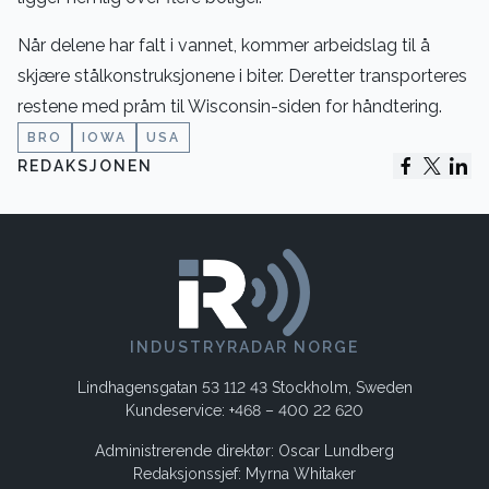
Når delene har falt i vannet, kommer arbeidslag til å
skjære stålkonstruksjonene i biter. Deretter transporteres
restene med pråm til Wisconsin-siden for håndtering.
BRO
IOWA
USA
REDAKSJONEN
INDUSTRYRADAR NORGE
Lindhagensgatan 53 112 43 Stockholm, Sweden
Kundeservice: +468 – 400 22 620
Administrerende direktør: Oscar Lundberg
Redaksjonssjef: Myrna Whitaker