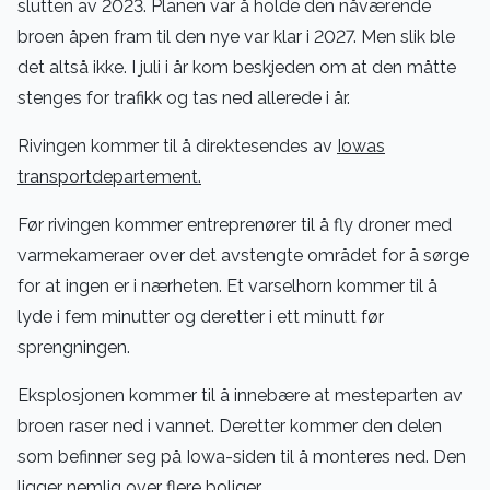
slutten av 2023. Planen var å holde den nåværende
broen åpen fram til den nye var klar i 2027. Men slik ble
det altså ikke. I juli i år kom beskjeden om at den måtte
stenges for trafikk og tas ned allerede i år.
Rivingen kommer til å direktesendes av
Iowas
transportdepartement.
Før rivingen kommer entreprenører til å fly droner med
varmekameraer over det avstengte området for å sørge
for at ingen er i nærheten. Et varselhorn kommer til å
lyde i fem minutter og deretter i ett minutt før
sprengningen.
Eksplosjonen kommer til å innebære at mesteparten av
broen raser ned i vannet. Deretter kommer den delen
som befinner seg på Iowa-siden til å monteres ned. Den
ligger nemlig over flere boliger.