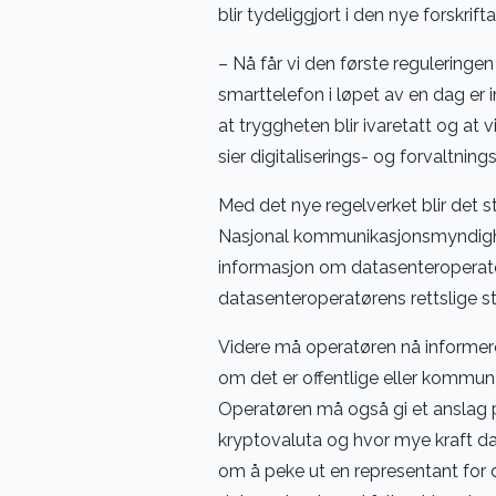
blir tydeliggjort i den nye forskrifta
– Nå får vi den første reguleringen
smarttelefon i løpet av en dag er i
at tryggheten blir ivaretatt og at 
sier digitaliserings- og forvaltnin
Med det nye regelverket blir det st
Nasjonal kommunikasjonsmyndighet
informasjon om datasenteroperatøre
datasenteroperatørens rettslige s
Videre må operatøren nå informere
om det er offentlige eller kommun
Operatøren må også gi et anslag på
kryptovaluta og hvor mye kraft dat
om å peke ut en representant for