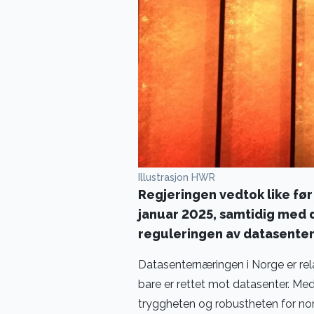
Illustrasjon HWR
Regjeringen vedtok like før 
januar 2025, samtidig med 
reguleringen av datasenter
Datasenternæringen i Norge er rela
bare er rettet mot datasenter. Med
tryggheten og robustheten for nors