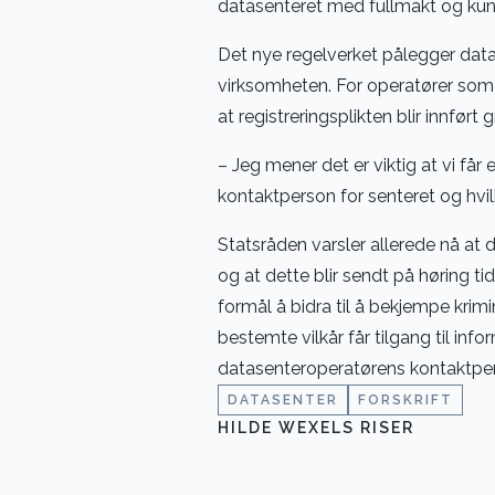
datasenteret med fullmakt og kunn
Det nye regelverket pålegger data
virksomheten. For operatører som 
at registreringsplikten blir innført 
– Jeg mener det er viktig at vi få
kontaktperson for senteret og hvilk
Statsråden varsler allerede nå at d
og at dette blir sendt på høring ti
formål å bidra til å bekjempe krim
bestemte vilkår får tilgang til inf
datasenteroperatørens kontaktperso
DATASENTER
FORSKRIFT
HILDE WEXELS RISER