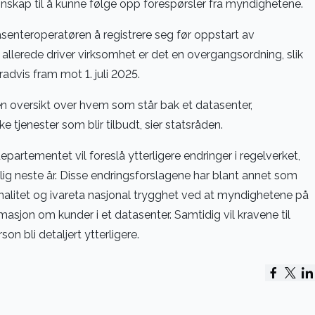
skap til å kunne følge opp forespørsler fra myndighetene.
senteroperatøren å registrere seg før oppstart av
allerede driver virksomhet er det en overgangsordning, slik
gradvis fram mot 1. juli 2025.
r en oversikt over hvem som står bak et datasenter,
e tjenester som blir tilbudt, sier statsråden.
epartementet vil foreslå ytterligere endringer i regelverket,
dlig neste år. Disse endringsforslagene har blant annet som
inalitet og ivareta nasjonal trygghet ved at myndighetene på
ormasjon om kunder i et datasenter. Samtidig vil kravene til
n bli detaljert ytterligere.