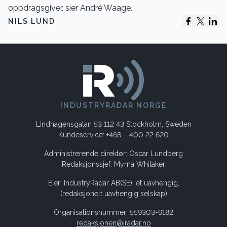
oppdragsgiver, sier André Waage.
NILS LUND
INDUSTRYRADAR NORGE
Lindhagensgatan 53 112 43 Stockholm, Sweden
Kundeservice: +468 – 400 22 620
Administrerende direktør: Oscar Lundberg
Redaksjonssjef: Myrna Whitaker
Eier: IndustryRadar AB(SE), et uavhengig,
(redaksjonelt uavhengig selskap)
Organisationsnummer: 559303-9182
redaksjonen@iradar.no