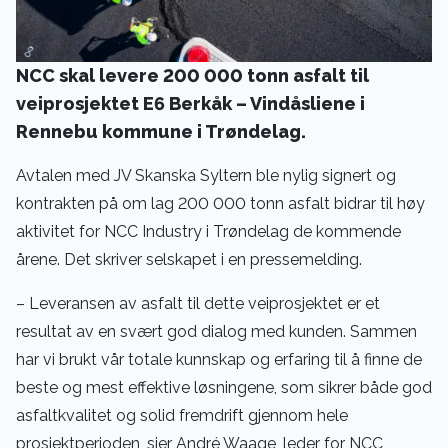
NCC skal levere 200 000 tonn asfalt til
veiprosjektet E6 Berkåk – Vindåsliene i
Rennebu kommune i Trøndelag.
Avtalen med JV Skanska Syltern ble nylig signert og
kontrakten på om lag 200 000 tonn asfalt bidrar til høy
aktivitet for NCC Industry i Trøndelag de kommende
årene. Det skriver selskapet i en pressemelding.
– Leveransen av asfalt til dette veiprosjektet er et
resultat av en svært god dialog med kunden. Sammen
har vi brukt vår totale kunnskap og erfaring til å finne de
beste og mest effektive løsningene, som sikrer både god
asfaltkvalitet og solid fremdrift gjennom hele
prosjektperioden, sier André Waage, leder for NCC