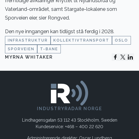
fremtidige avklaringer knyttet til Nylandsbrua og
Vaterland-området, samt Stargate-lokalene som
Sporveien eier, sier Rongved.
Den nye inngangen kan tidligst stå ferdig i 2028.
INFRASTRUKTUR
KOLLEKTIVTRANSPORT
OSLO
SPORVEIEN
T-BANE
MYRNA WHITAKER
INDUSTRYRADAR NORGE
Lindhagensgatan 53 112 43 Stockholm, Sweden
Kundeservice: +468 – 400 22 620
Administrerende direktør: Oscar Lundberg