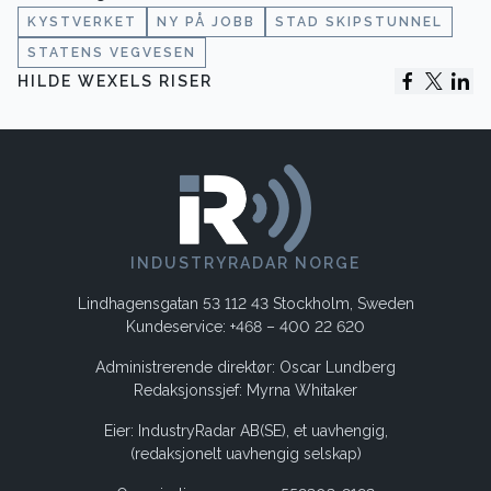
KYSTVERKET
NY PÅ JOBB
STAD SKIPSTUNNEL
STATENS VEGVESEN
HILDE WEXELS RISER
INDUSTRYRADAR NORGE
Lindhagensgatan 53 112 43 Stockholm, Sweden
Kundeservice: +468 – 400 22 620
Administrerende direktør: Oscar Lundberg
Redaksjonssjef: Myrna Whitaker
Eier: IndustryRadar AB(SE), et uavhengig,
(redaksjonelt uavhengig selskap)