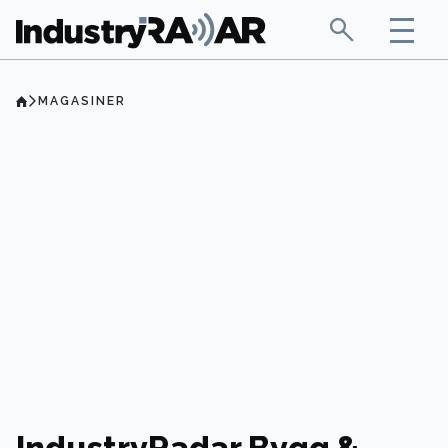
MAGASINER
IndustryRadar Bygg &