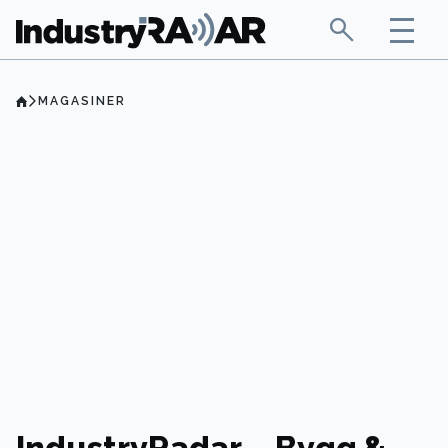
MAGASINER
IndustryRadar – Bygg &