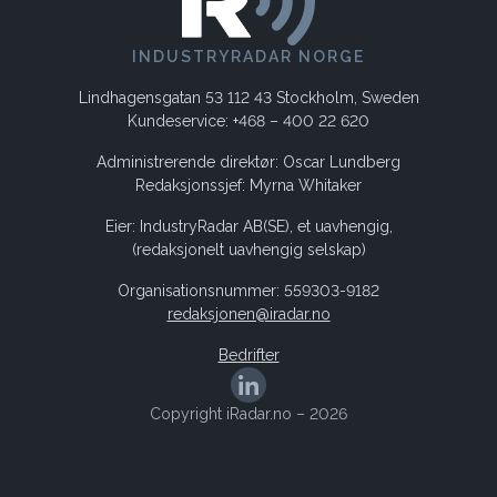
INDUSTRYRADAR NORGE
Lindhagensgatan 53 112 43 Stockholm, Sweden
Kundeservice: +468 – 400 22 620
Administrerende direktør: Oscar Lundberg
Redaksjonssjef: Myrna Whitaker
Eier: IndustryRadar AB(SE), et uavhengig,
(redaksjonelt uavhengig selskap)
Organisationsnummer: 559303-9182
redaksjonen@iradar.no
Bedrifter
Copyright iRadar.no – 2026