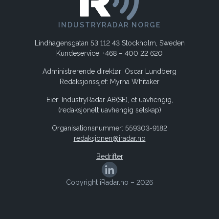
INDUSTRYRADAR NORGE
Lindhagensgatan 53 112 43 Stockholm, Sweden
Kundeservice: +468 – 400 22 620
Administrerende direktør: Oscar Lundberg
Redaksjonssjef: Myrna Whitaker
Eier: IndustryRadar AB(SE), et uavhengig,
(redaksjonelt uavhengig selskap)
Organisationsnummer: 559303-9182
redaksjonen@iradar.no
Bedrifter
Copyright iRadar.no – 2026