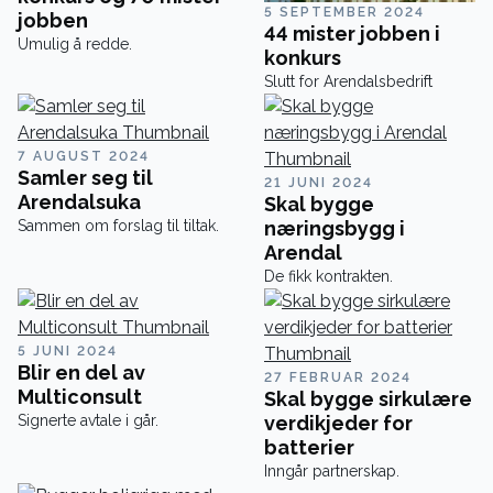
5 SEPTEMBER 2024
jobben
44 mister jobben i
Umulig å redde.
konkurs
Slutt for Arendalsbedrift
7 AUGUST 2024
Samler seg til
21 JUNI 2024
Arendalsuka
Skal bygge
Sammen om forslag til tiltak.
næringsbygg i
Arendal
De fikk kontrakten.
5 JUNI 2024
Blir en del av
27 FEBRUAR 2024
Multiconsult
Skal bygge sirkulære
Signerte avtale i går.
verdikjeder for
batterier
Inngår partnerskap.