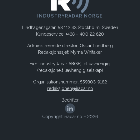
INDUSTRYRADAR NORGE
Lindhagensgatan 53 112 43 Stockholm, Sweden
Kundeservice: +468 – 400 22 620
Administrerende direktør: Oscar Lundberg
Redaksjonssjef: Myrna Whitaker
Eier: IndustryRadar AB(SE), et uavhengig,
(redaksjonelt uavhengig selskap)
Organisationsnummer: 559303-9182
redaksjonen@iradar.no
Bedrifter
Copyright iRadar.no – 2026