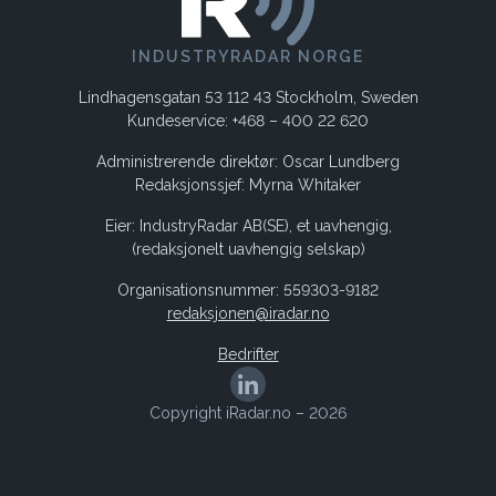
INDUSTRYRADAR NORGE
Lindhagensgatan 53 112 43 Stockholm, Sweden
Kundeservice: +468 – 400 22 620
Administrerende direktør: Oscar Lundberg
Redaksjonssjef: Myrna Whitaker
Eier: IndustryRadar AB(SE), et uavhengig,
(redaksjonelt uavhengig selskap)
Organisationsnummer: 559303-9182
redaksjonen@iradar.no
Bedrifter
Copyright iRadar.no – 2026