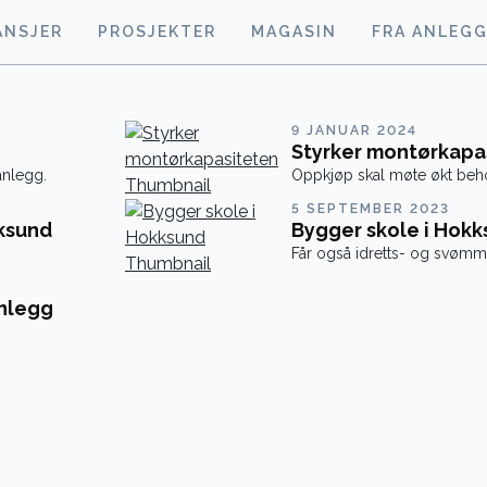
ANSJER
PROSJEKTER
MAGASIN
FRA ANLEG
9 JANUAR 2024
Styrker montørkapa
anlegg.
Oppkjøp skal møte økt beh
5 SEPTEMBER 2023
kksund
Bygger skole i Hok
Får også idretts- og svømm
nlegg