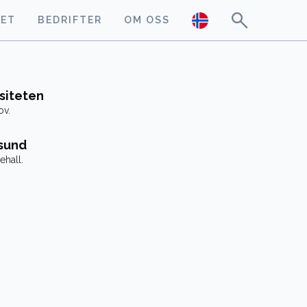
GET
BEDRIFTER
OM OSS
siteten
ov.
ksund
ehall.