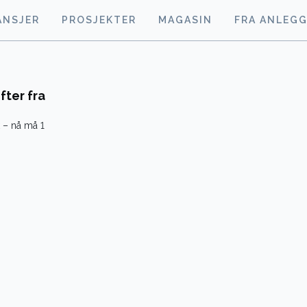
ANSJER
PROSJEKTER
MAGASIN
FRA ANLEG
fter fra
k – nå må 1