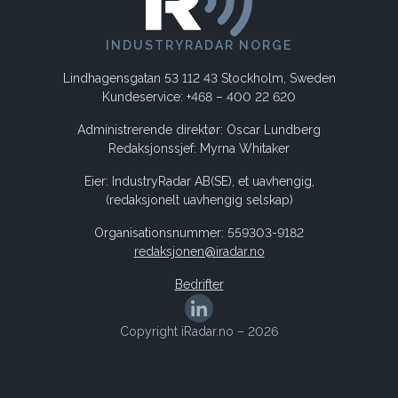
INDUSTRYRADAR NORGE
Lindhagensgatan 53 112 43 Stockholm, Sweden
Kundeservice: +468 – 400 22 620
Administrerende direktør: Oscar Lundberg
Redaksjonssjef: Myrna Whitaker
Eier: IndustryRadar AB(SE), et uavhengig,
(redaksjonelt uavhengig selskap)
Organisationsnummer: 559303-9182
redaksjonen@iradar.no
Bedrifter
Copyright iRadar.no – 2026