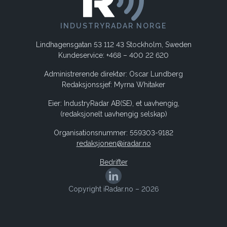
INDUSTRYRADAR NORGE
Lindhagensgatan 53 112 43 Stockholm, Sweden
Kundeservice: +468 – 400 22 620
Administrerende direktør: Oscar Lundberg
Redaksjonssjef: Myrna Whitaker
Eier: IndustryRadar AB(SE), et uavhengig,
(redaksjonelt uavhengig selskap)
Organisationsnummer: 559303-9182
redaksjonen@iradar.no
Bedrifter
Copyright iRadar.no – 2026