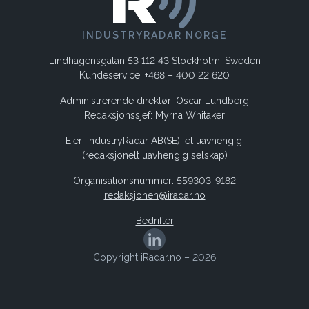
INDUSTRYRADAR NORGE
Lindhagensgatan 53 112 43 Stockholm, Sweden
Kundeservice: +468 – 400 22 620
Administrerende direktør: Oscar Lundberg
Redaksjonssjef: Myrna Whitaker
Eier: IndustryRadar AB(SE), et uavhengig,
(redaksjonelt uavhengig selskap)
Organisationsnummer: 559303-9182
redaksjonen@iradar.no
Bedrifter
Copyright iRadar.no – 2026