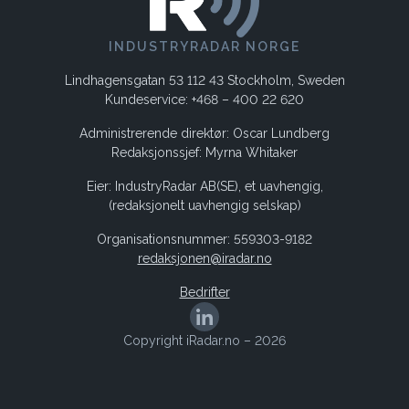
INDUSTRYRADAR NORGE
Lindhagensgatan 53 112 43 Stockholm, Sweden
Kundeservice: +468 – 400 22 620
Administrerende direktør: Oscar Lundberg
Redaksjonssjef: Myrna Whitaker
Eier: IndustryRadar AB(SE), et uavhengig,
(redaksjonelt uavhengig selskap)
Organisationsnummer: 559303-9182
redaksjonen@iradar.no
Bedrifter
Copyright iRadar.no – 2026