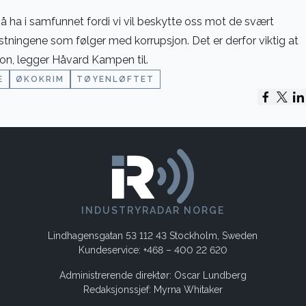
 å ha i samfunnet fordi vi vil beskytte oss mot de svært
ningene som følger med korrupsjon. Det er derfor viktig at
sjon, legger Håvard Kampen til.
E
ØKOKRIM
TØYENLØFTET
INDUSTRYRADAR NORGE
Lindhagensgatan 53 112 43 Stockholm, Sweden
Kundeservice: +468 – 400 22 620
Administrerende direktør: Oscar Lundberg
Redaksjonssjef: Myrna Whitaker