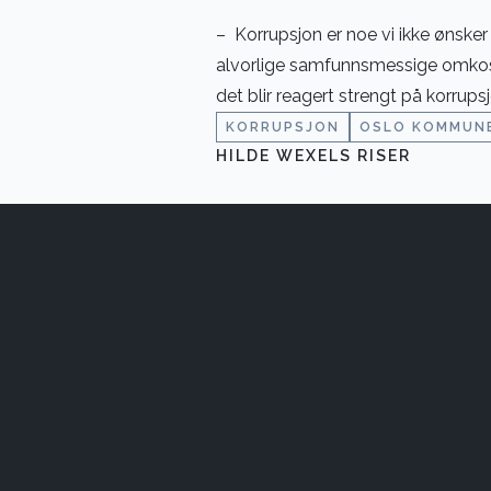
– Korrupsjon er noe vi ikke ønsker
alvorlige samfunnsmessige omkost
det blir reagert strengt på korrup
KORRUPSJON
OSLO KOMMUN
HILDE WEXELS RISER