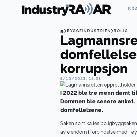
BR
BYGGEINDUSTRIEN
BOLIG
Lagmannsre
domfellelse
korrupsjon
5/10/2023, 15:28
I 2022 ble tre menn dømt ti
Dommen ble senere anket. 
domfellelsene.
Saken som kalles boligbyggsaken 
av eiendom i forbindelse med Tøy