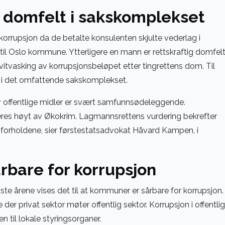
 domfelt i sakskomplekset
korrupsjon da de betalte konsulenten skjulte vederlag i
il Oslo kommune. Ytterligere en mann er rettskraftig domfel
vitvasking av korrupsjonsbeløpet etter tingrettens dom. Til
i det omfattende sakskomplekset.
v offentlige midler er svært samfunnsødeleggende.
eres høyt av Økokrim. Lagmannsrettens vurdering bekrefter
 forholdene, sier førstestatsadvokat Håvard Kampen, i
bare for korrupsjon
iste årene vises det til at kommuner er sårbare for korrupsjon.
 der privat sektor møter offentlig sektor. Korrupsjon i offentlig
en til lokale styringsorganer.