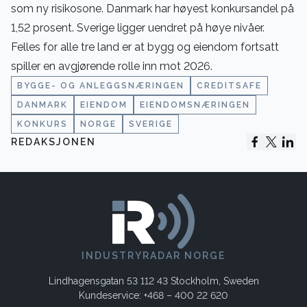
som ny risikosone. Danmark har høyest konkursandel på
1,52 prosent. Sverige ligger uendret på høye nivåer.
Felles for alle tre land er at bygg og eiendom fortsatt
spiller en avgjørende rolle inn mot 2026.
BYGGE- OG ANLEGGSNÆRINGEN
CREDITSAFE
DANMARK
EIENDOM
EIENDOMSNÆRINGEN
KONKURS
NORGE
SVERIGE
REDAKSJONEN
INDUSTRYRADAR NORGE
Lindhagensgatan 53 112 43 Stockholm, Sweden
Kundeservice: +468 – 400 22 620